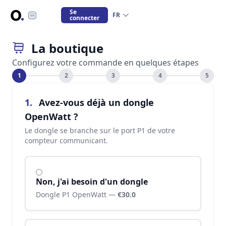
Se
FR
connecter
La boutique
Configurez votre commande en quelques étapes
1
2
3
4
5
1.
Avez-vous déjà un dongle
OpenWatt ?
Le dongle se branche sur le port P1 de votre
compteur communicant.
Non, j'ai besoin d'un dongle
Dongle P1 OpenWatt —
€30.0